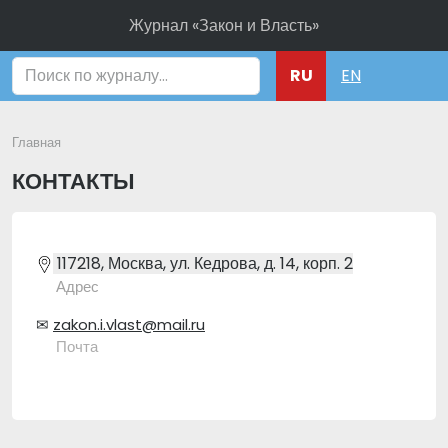
Журнал «Закон и Власть»
Поиск
RU
EN
Главная
КОНТАКТЫ
117218, Москва, ул. Кедрова, д. 14, корп. 2
Адрес
✉
zakon.i.vlast@mail.ru
Почта